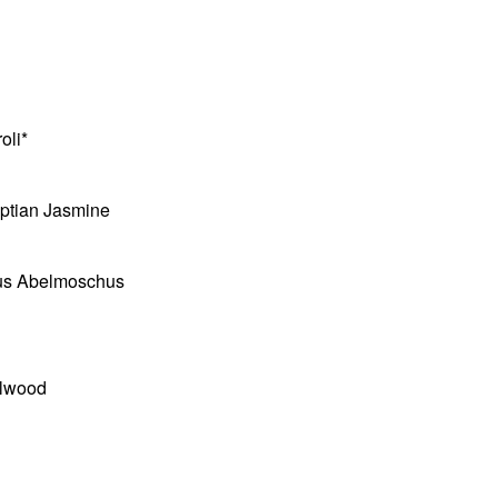
oli*
yptian Jasmine
cus Abelmoschus
alwood