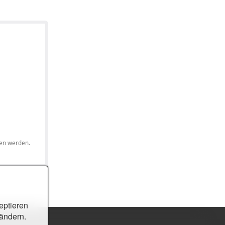
den werden.
eptieren
 ändern.