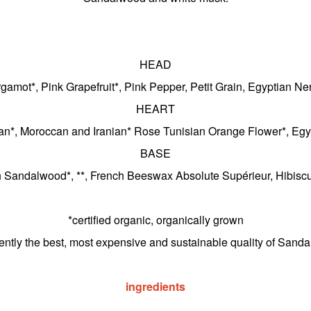
HEAD
gamot*, Pink Grapefruit*, Pink Pepper, Petit Grain, Egyptian Ner
HEART
an*, Moroccan and Iranian* Rose Tunisian Orange Flower*, Eg
BASE
 Sandalwood*, **, French Beeswax Absolute Supérieur, Hibis
*certified organic, organically grown
rently the best, most expensive and sustainable quality of Sand
ingredients