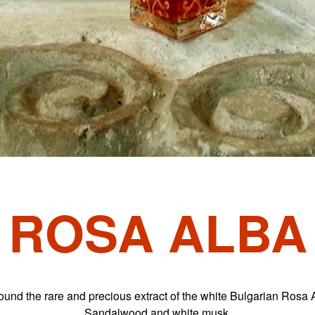
ROSA ALBA
ound the rare and precious extract of the white Bulgarian Rosa 
Sandalwood and white musk.