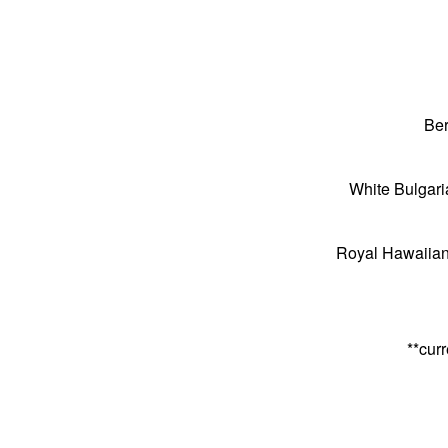
Ber
White Bulgari
Royal Hawaiian
**cur